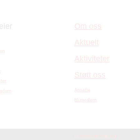
eier
Om oss
Aktuelt
jon
Aktiviteter
e
Støtt oss
ter
Ansatte
ngdom
Bli medlem
Personvernerklæring