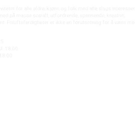
iteter for alle aldre, kjønn og folk med alle slags interesser
med på masse sosialt, utfordrende, spennende, kreativt,
mt. Friluftsferdigheter er ikke en forutsetning for å være me
15
l. 18:00
 18:00