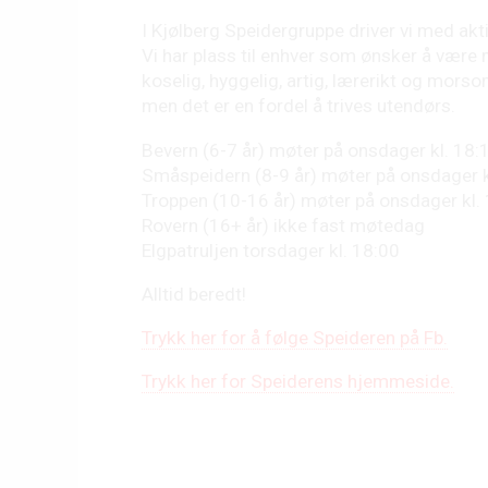
I Kjølberg Speidergruppe driver vi med aktiv
Vi har plass til enhver som ønsker å være 
koselig, hyggelig, artig, lærerikt og morso
men det er en fordel å trives utendørs.
Bevern (6-7 år) møter på onsdager kl. 18:
Småspeidern (8-9 år) møter på onsdager k
Troppen (10-16 år) møter på onsdager kl.
Rovern (16+ år) ikke fast møtedag
Elgpatruljen torsdager kl. 18:00
Alltid beredt!
Trykk her for å følge Speideren på Fb.
Trykk her for Speiderens hjemmeside.