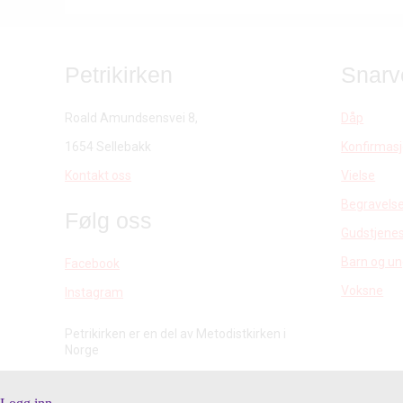
Petrikirken
Snarv
Roald Amundsensvei 8,
Dåp
1654 Sellebakk
Konfirmas
Kontakt oss
Vielse
Begravels
Følg oss
Gudstjenes
Barn og u
Facebook
Voksne
Instagram
Petrikirken er en del av Metodistkirken i
Norge