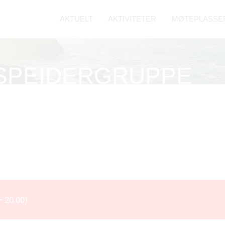
AKTUELT
AKTIVITETER
MØTEPLASSE
BARN OG UN
VOKSNE
KIRKELIGE H
SPEIDERGRUPPE
GUDSTJENES
REFLEKSJON 
 20:00)