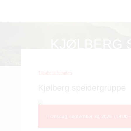
KJØLBERG 
Tilbake til forsiden
Kjølberg speidergruppe
Onsdag, september 30, 2026 (18:00 —