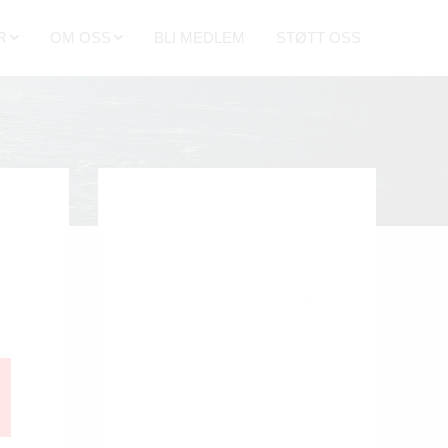
R
OM OSS
BLI MEDLEM
STØTT OSS
GDOM
OM PETRIKIRKEN
VERDIGRUNNLAG
ANDLINGER
TROSGRUNNLAG
TER
VÅR TRO
OVER EN ÅPEN BIBEL OG GATELANGS
VÅR HISTORIE
KONTAKT OSS
HVA SKJER?
UTLEIE
RESSURSER
Felles sommergudstjeneste i
Fredrikstad Metodistkirke
Søndag 9. august, 2026 11:00
Gå for misjon
Mandag 17. august, 2026 11:00
Vi går tur ( for de som ønsker), holder
andakt og hygger oss. Ta med matpakke -
kaffe kokes.