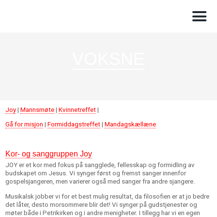
VOKSNE
Joy
|
Mannsmøte
|
Kvinnetreffet
|
Gå for misjon
|
Formiddagstreffet
|
Mandagskællæne
Kor- og sanggruppen Joy
JOY er et kor med fokus på sangglede, fellesskap og formidling av
budskapet om Jesus. Vi synger først og fremst sanger innenfor
gospelsjangeren, men varierer også med sanger fra andre sjangere.
Musikalsk jobber vi for et best mulig resultat, da filosofien er at jo bedre
det låter, desto morsommere blir det! Vi synger på gudstjenester og
møter både i Petrikirken og i andre menigheter. I tillegg har vi en egen