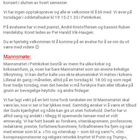
konsert i slutten av hvert semester.
Vi har ingen opptaksprøver og alle er velkomne til å bli med. Vi øver på
torsdager i oddetallsuker kl 19.15-21.30 i Petrikirken.
På øvelsene har vi med pianist, André Kristoffersen og bassist Ruben
Handelsby. Koret ledes av Per Harald Vik-Haugen.
Du er hjertelig velkommen til å komme på en øvelse for å se om du vil
være med videre 😊
Mannsmøte:
Mannsmøtet i Petrikirken består av menn fra ulike kirker og
kirkesamfunn, ja, noen har bare Mannsmøtet som sin eneste kirkelige
tilknytning. Vi kan derfor kalle oss ekte økumeniske! Vi møtes i kirkens
Lillesal én gang i måneden, alltid på en torsdag kl. 18.00 og som regel
hver tredje torsdag, men det hender vi må forskyve fram eller tilbake på
grunn av bevegelige høytids- og andre fridager.
Vi har lagt vekt på en lett tone fordi terskelen inn til Mannsmøtet skal
være lav, noe vi ser vi har lykkes med. Samtidig ønsker vi å være et tilbud
der Guds kjærlighet og nåde kan gis ut uten forbehold. Derfor har vi
alltid sang og andakt i tillegg til spennende temaer med et vidt
emnevalg. Vi har hatt besøk av forskere, vitenskapsmenn, professorer,
redaktører, prester, forfattere/kunstnere, fotballtrenere fra fjern og nær
med emner som bl.a. «Tro og vitenskap – som ild og vann?», «Om
konspirasjonsteorier og religiøs retorikk knyttet til Putin og Trump»,