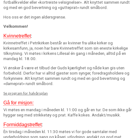
fotballkvelder eller «kortreiste velsignelser». Alt knyttet sammen rundt
og med en god bevertning og «gutteprat» rundt småbord.
Hos oss er det ingen aldersgrense.
Velkommen!
Kvinnetreffet
:
Kvinnetreffet i Petrikirken består av kvinner fra ulike kirker og
kirkesamfunn, ja, noen har bare Kvinnetreffet som sin eneste kirkelige
tilknytning. Vi møtes i kirkens Lillesal én gang i måneden, alltid på en
mandag kl. 18.00.
Vi ønsker å være et tilbud der Guds kjærlighet og nåde kan gis uten
forbehold. Derfor har vi alltid gjester som synger, foredragsholdere og
forkynnere. Alt knyttet sammen rundt og med en god bevertning og
«dameprat» rundt småbord.
Se program for halvårsplan
Gå for misjon:
Vi møtes en mandag i måneden kl. 11:00 og går en tur. De som ikke går
hygger seg med strikketøy og prat. Kaffe kokes. Andakt/musikk.
Formiddagstreffet
:
Èn tirsdag i måneden kl. 11:30 møtes vi for gode samtaler med
underholdning som sang og kåseri, utlodning, andakt og god mat.