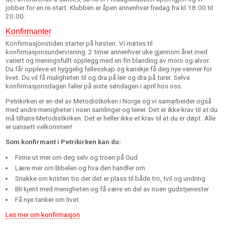
jobber for en re-start. Klubben er åpen annenhver fredag fra kl.18.00 til
20.00.
Konfirmanter
Konfirmasjonstiden starter på høsten. Vi møtes til
konfirmasjonsundervisning 2 timer annenhver uke gjennom året med
variert og meningsfullt opplegg med en fin blanding av moro og alvor.
Du får oppleve et hyggelig fellesskap og kanskje få deg nye venner for
livet. Du vil få muligheten til og dra på leir og dra på turer. Selve
konfirmasjonsdagen faller på siste søndagen i april hos oss.
Petrikirken er en del av Metodistkirken i Norge og vi samarbeider også
med andre menigheter i noen samlinger og leirer. Det er ikke krav til at du
må tilhøre Metodistkirken. Det er heller ikke et krav til at du er døpt. Alle
er uansett velkommen!
Som konfirmant i Petrikirken kan du:
Finne ut mer om deg selv og troen på Gud
Lære mer om Bibelen og hva den handler om
Snakke om kristen tro der det er plass til både tro, tvil og undring
Bli kjent med menigheten og få være en del av noen gudstjenester
Få nye tanker om livet
Les mer om konfirmasjon