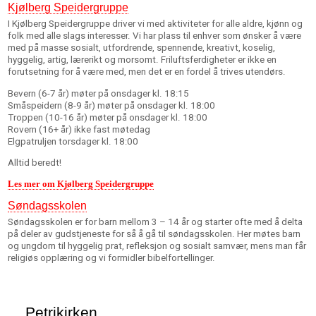
Kjølberg Speidergruppe
I Kjølberg Speidergruppe driver vi med aktiviteter for alle aldre, kjønn og
folk med alle slags interesser. Vi har plass til enhver som ønsker å være
med på masse sosialt, utfordrende, spennende, kreativt, koselig,
hyggelig, artig, lærerikt og morsomt. Friluftsferdigheter er ikke en
forutsetning for å være med, men det er en fordel å trives utendørs.
Bevern (6-7 år) møter på onsdager kl. 18:15
Småspeidern (8-9 år) møter på onsdager kl. 18:00
Troppen (10-16 år) møter på onsdager kl. 18:00
Rovern (16+ år) ikke fast møtedag
Elgpatruljen torsdager kl. 18:00
Alltid beredt!
Les mer om Kjølberg Speidergruppe
Søndagsskolen
Søndagsskolen er for barn mellom 3 – 14 år og starter ofte med å delta
på deler av gudstjeneste for så å gå til søndagsskolen. Her møtes barn
og ungdom til hyggelig prat, refleksjon og sosialt samvær, mens man får
religiøs opplæring og vi formidler bibelfortellinger.
Petrikirken