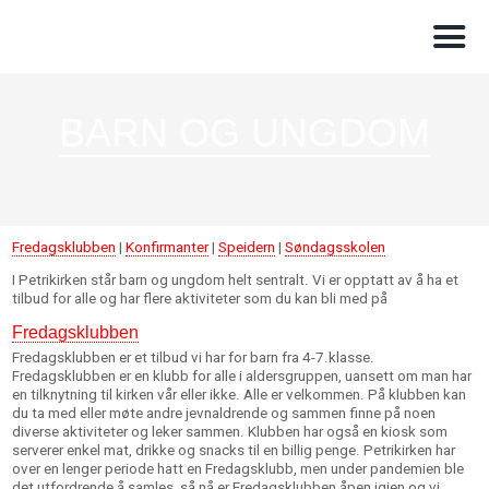
BARN OG UNGDOM
Fredagsklubben
|
Konfirmanter
|
Speidern
|
Søndagsskolen
I Petrikirken står barn og ungdom helt sentralt. Vi er opptatt av å ha et
tilbud for alle og har flere aktiviteter som du kan bli med på
Fredagsklubben
Fredagsklubben er et tilbud vi har for barn fra 4-7.klasse.
Fredagsklubben er en klubb for alle i aldersgruppen, uansett om man har
en tilknytning til kirken vår eller ikke. Alle er velkommen. På klubben kan
du ta med eller møte andre jevnaldrende og sammen finne på noen
diverse aktiviteter og leker sammen. Klubben har også en kiosk som
serverer enkel mat, drikke og snacks til en billig penge. Petrikirken har
over en lenger periode hatt en Fredagsklubb, men under pandemien ble
det utfordrende å samles, så nå er Fredagsklubben åpen igjen og vi